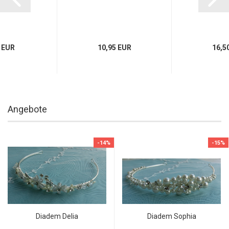
 EUR
10,95 EUR
16,5
Angebote
-14%
-15%
Diadem Delia
Diadem Sophia