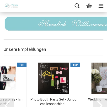
Unsere Empfehlungen
TOP
TOP
cessoires - I'm
Photo Booth Party Set - Jungg
Wedding Tree
arried...
esellenabschied...