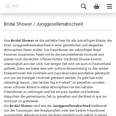
Bridal Shower / Junggesellenabschied
Eine
Bridal Shower
ist die perfekte Feier für alle zukünftigen Bräute, die
ihren Junggesellinnenabschied in einer gemütlichen und eleganten
Atmosphäre feiern wollen. Die Freundinnen der zukünftigen Braut
kommen zusammen, feiern mit ihr die bevorstehende Hochzeit und
planen noch die letzten offenen Punkte. Die Bridal Shower kommt
ursprünglich aus den USA. Seit einiger Zeit wird sie auch in Deutschland
gefeiert. Denn sie bietet eine sehr schöne Abwechslung zu den wilden
Kneipentouren. Bei Cocktails und Cupcakes kann wunderbar getratscht
und von der baldigen Hochzeit geträumt werden. Es geht hier nicht
unbedingt darum, „den letzten Tag in Freiheit“ zu genießen, sondern
einen schönen Abend in netter Atmosphäre mit den liebsten
Freundinnen zu verbringen und bei ein paar Spielen und leckeren
Häppchen die gemeinsame Zeit zu genießen und der Braut in spe zur
Hochzeit zu gratulieren.
Die
Bridal Shower
wird wie der
Junggesellenabschied
traditionell
von der Trauzeugin, den Brautjungfern oder den besten Freundinnen
ausgerichtet. Allerdings kann die Braut natürlich auch selbst zu einem