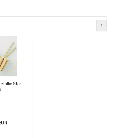
1
tallic Star -
d
EUR