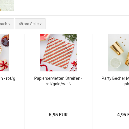
 nach
48 pro Seite
n - rot/g
Papierservietten Streifen -
Party Becher Me
rot/gold/weiß
gol
5,95 EUR
4,95 