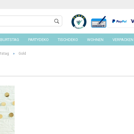
EBURTSTAG
PARTYDEKO
TISCHDEKO
WOHNEN
VERPACKEN
»
rtstag
Gold
Konto 
Passw