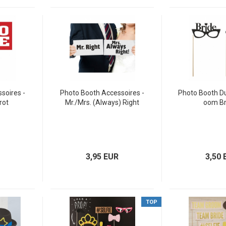
soires -
Photo Booth Accessoires -
Photo Booth Du
rot
Mr./Mrs. (Always) Right
oom Br
3,95 EUR
3,50 
TOP