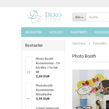
Alle
NEUHEITEN
HOCHZEIT
BABYPARTY
KINDERG
»
Startseite
Partydeko
Bestseller
Photo Booth
Photo Booth
Accessoires - I'm
his Mrs / I'm her
Mr
2,00 EUR
Photobooth
Accessoires -
Moustache
3,95 EUR
Schild Tafeloptik