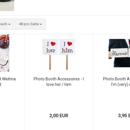
 nach
48 pro Seite
et Weihna
Photo Booth Accessoires - I
Photo Booth A
d
love her / him
I'm (very)
2,00 EUR
3,95 