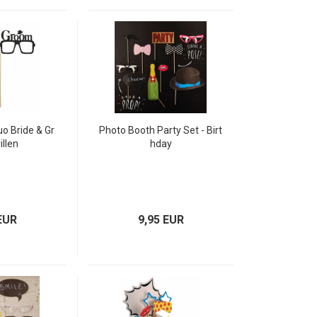
o Bride & Gr
Photo Booth Party Set - Birt
illen
hday
EUR
9,95 EUR