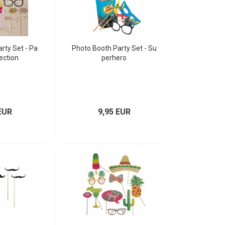
rty Set - Pa
Photo Booth Party Set - Su
fection
perhero
EUR
9,95 EUR