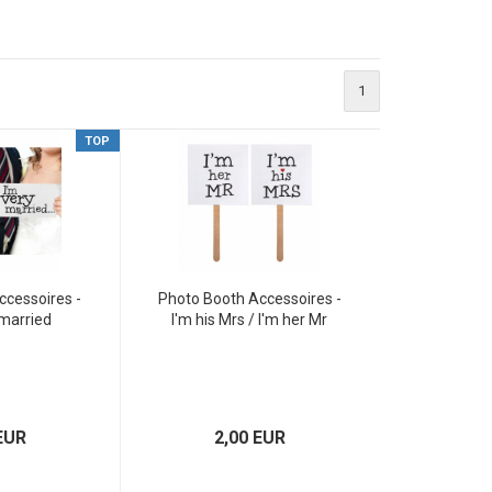
1
TOP
ccessoires -
Photo Booth Accessoires -
 married
I'm his Mrs / I'm her Mr
EUR
2,00 EUR