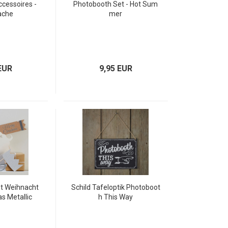
cessoires -
Photobooth Set - Hot Sum
ache
mer
EUR
9,95 EUR
t Weihnacht
Schild Tafeloptik Photoboot
as Metallic
h This Way