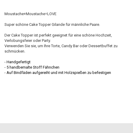
Moustache+Moustache=LOVE
Super schöne Cake Topper Gilande für männliche Paare.
Der Cake Topper
ist
perfekt geeignet
für
eine schöne Hochzeit
,
Verlobungsfeier oder
Party.
Verwenden Sie sie
, um Ihre
Torte
,
Candy Bar oder
Dessertbuffet zu
schmücken.
- Handgefertigt
- 5 handbemalte Stoff Fähnchen
- Auf Bindfäden aufgereiht und mit Holzspießen zu befestigen