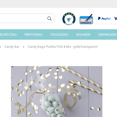
EBURTSTAG
PARTYDEKO
TISCHDEKO
WOHNEN
VERPACKEN
»
»
Candy Bar
Candy Bags Punkte Pick & Mix - gold/transparent
Konto 
Passw