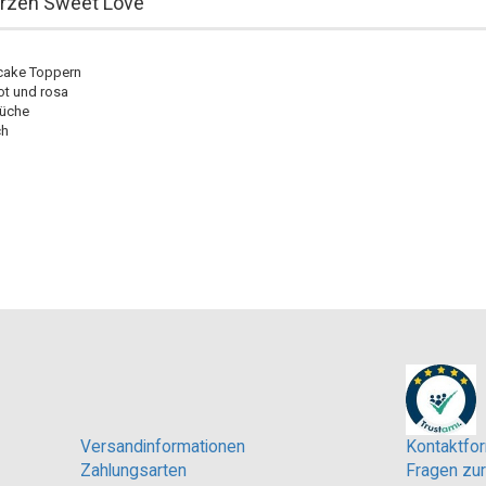
rzen Sweet Love
cake Toppern
ot und rosa
rüche
ch
Versandinformationen
Kontaktfor
Zahlungsarten
Fragen zur