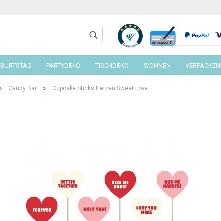
EBURTSTAG
PARTYDEKO
TISCHDEKO
WOHNEN
VERPACKEN
»
»
Candy Bar
Cupcake Sticks Herzen Sweet Love
Konto 
Passw