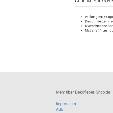
Cupcake Sticks He
Packung mit 6 Cup
Design: Herzen in r
6 verschiedene Sp
Maße: je 11 cm ho
Mehr über Dekofieber-Shop.de
Impressum
AGB