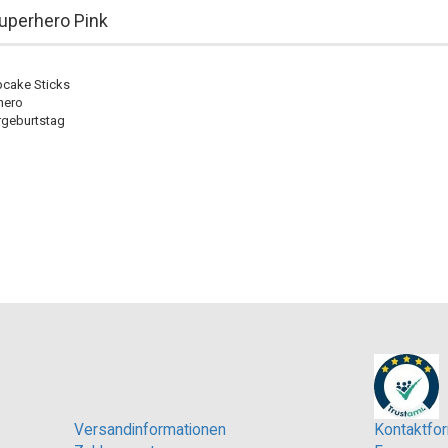
uperhero Pink
pcake Sticks
hero
ergeburtstag
Versandinformationen
Kontaktfor