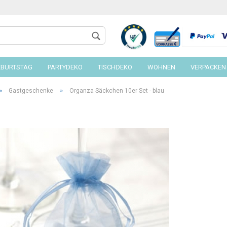
EBURTSTAG
PARTYDEKO
TISCHDEKO
WOHNEN
VERPACKEN
»
»
Gastgeschenke
Organza Säckchen 10er Set - blau
Konto 
Passw