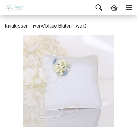
Ringkissen - ivory/blaue Blüten - weiß