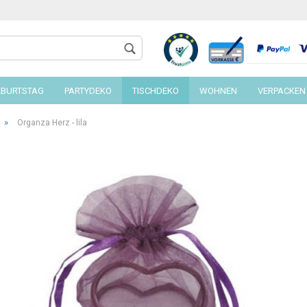
EBURTSTAG
PARTYDEKO
TISCHDEKO
WOHNEN
VERPACKEN
»
Organza Herz - lila
Konto 
Passw